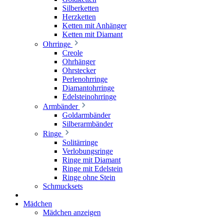
Silberketten
Herzketten
Ketten mit Anhänger
Ketten mit Diamant
Ohrringe
Creole
Ohrhänger
Ohrstecker
Perlenohrringe
Diamantohrringe
Edelsteinohrringe
Armbänder
Goldarmbänder
Silberarmbänder
Ringe
Solitärringe
Verlobungsringe
Ringe mit Diamant
Ringe mit Edelstein
Ringe ohne Stein
Schmucksets
Mädchen
Mädchen anzeigen