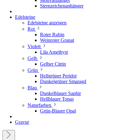
Motivanhänger
Sternzeichenanhänger
Edelsteine
Edelsteine anzeigen
Rot
Roter Rubin
Weinroter Granat
Violett
Lila Amethyst
Gelb
Gelber Citrin
Grün
Hellgrüner Peridot
Dunkelgrüner Smaragd
Blau
Dunkelblauer Saphir
Hellblauer Topas
Naturfarben
Grün-Blauer Opal
Gravur