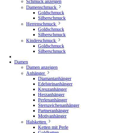
Schmuck anzeigen
Damenschmuck
Goldschmuck
Silberschmuck
Herrenschmuck
Goldschmuck
Silberschmuck
Kinderschmuck
Goldschmuck
Silberschmuck
Damen
Damen anzeigen
Anhänger
Diamantanhänger
Edelsteinanhänger
Kreuzanhänger
Herzanhänger
Perlenanhänger
Sternzeichenanhänger
Partneranhänger
Motivanhänger
Halsketten
Ketten mit Perle
Goldketten