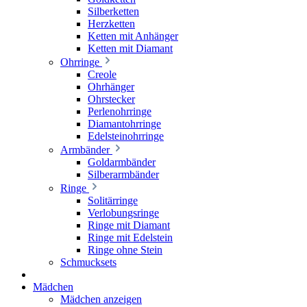
Silberketten
Herzketten
Ketten mit Anhänger
Ketten mit Diamant
Ohrringe
Creole
Ohrhänger
Ohrstecker
Perlenohrringe
Diamantohrringe
Edelsteinohrringe
Armbänder
Goldarmbänder
Silberarmbänder
Ringe
Solitärringe
Verlobungsringe
Ringe mit Diamant
Ringe mit Edelstein
Ringe ohne Stein
Schmucksets
Mädchen
Mädchen anzeigen