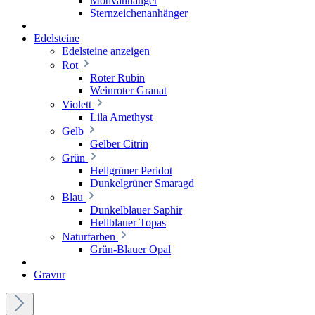
Motivanhänger
Sternzeichenanhänger
Edelsteine
Edelsteine anzeigen
Rot
Roter Rubin
Weinroter Granat
Violett
Lila Amethyst
Gelb
Gelber Citrin
Grün
Hellgrüner Peridot
Dunkelgrüner Smaragd
Blau
Dunkelblauer Saphir
Hellblauer Topas
Naturfarben
Grün-Blauer Opal
Gravur