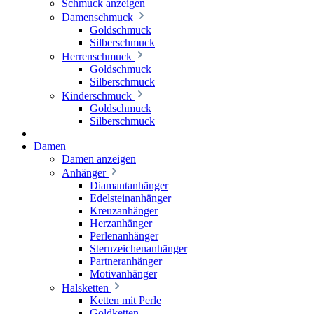
Schmuck anzeigen
Damenschmuck
Goldschmuck
Silberschmuck
Herrenschmuck
Goldschmuck
Silberschmuck
Kinderschmuck
Goldschmuck
Silberschmuck
Damen
Damen anzeigen
Anhänger
Diamantanhänger
Edelsteinanhänger
Kreuzanhänger
Herzanhänger
Perlenanhänger
Sternzeichenanhänger
Partneranhänger
Motivanhänger
Halsketten
Ketten mit Perle
Goldketten