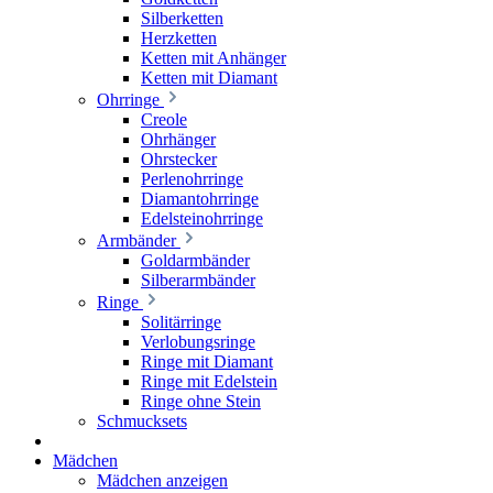
Silberketten
Herzketten
Ketten mit Anhänger
Ketten mit Diamant
Ohrringe
Creole
Ohrhänger
Ohrstecker
Perlenohrringe
Diamantohrringe
Edelsteinohrringe
Armbänder
Goldarmbänder
Silberarmbänder
Ringe
Solitärringe
Verlobungsringe
Ringe mit Diamant
Ringe mit Edelstein
Ringe ohne Stein
Schmucksets
Mädchen
Mädchen anzeigen