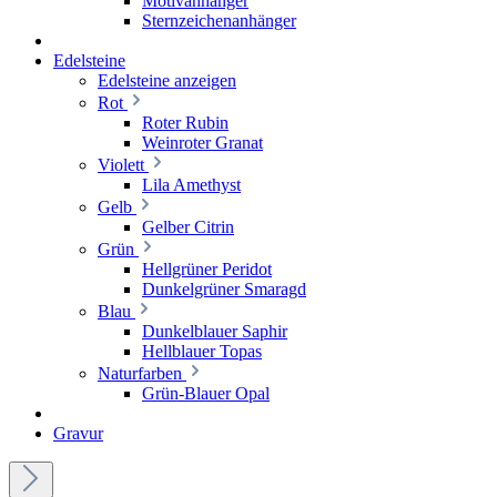
Motivanhänger
Sternzeichenanhänger
Edelsteine
Edelsteine anzeigen
Rot
Roter Rubin
Weinroter Granat
Violett
Lila Amethyst
Gelb
Gelber Citrin
Grün
Hellgrüner Peridot
Dunkelgrüner Smaragd
Blau
Dunkelblauer Saphir
Hellblauer Topas
Naturfarben
Grün-Blauer Opal
Gravur