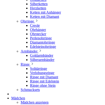
Silberketten
Herzketten
Ketten mit Anhänger
Ketten mit Diamant
Ohrringe
Creole
Ohrhänger
Ohrstecker
Perlenohrringe
Diamantohrringe
Edelsteinohrringe
Armbänder
Goldarmbänder
Silberarmbänder
Ringe
Solitärringe
Verlobungsringe
Ringe mit Diamant
Ringe mit Edelstein
Ringe ohne Stein
Schmucksets
Mädchen
Mädchen anzeigen