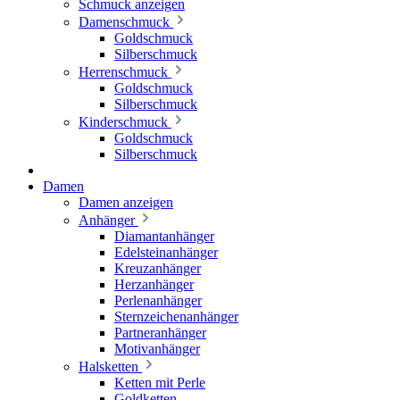
Schmuck anzeigen
Damenschmuck
Goldschmuck
Silberschmuck
Herrenschmuck
Goldschmuck
Silberschmuck
Kinderschmuck
Goldschmuck
Silberschmuck
Damen
Damen anzeigen
Anhänger
Diamantanhänger
Edelsteinanhänger
Kreuzanhänger
Herzanhänger
Perlenanhänger
Sternzeichenanhänger
Partneranhänger
Motivanhänger
Halsketten
Ketten mit Perle
Goldketten