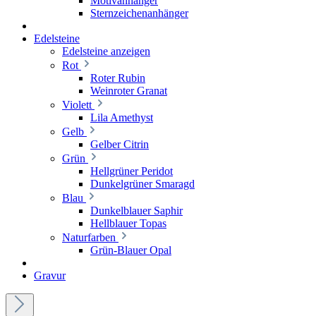
Motivanhänger
Sternzeichenanhänger
Edelsteine
Edelsteine anzeigen
Rot
Roter Rubin
Weinroter Granat
Violett
Lila Amethyst
Gelb
Gelber Citrin
Grün
Hellgrüner Peridot
Dunkelgrüner Smaragd
Blau
Dunkelblauer Saphir
Hellblauer Topas
Naturfarben
Grün-Blauer Opal
Gravur