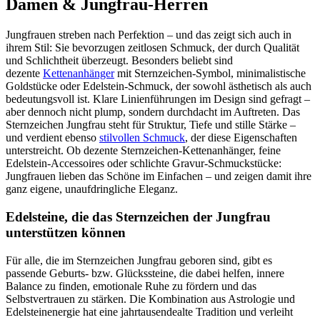
Damen & Jungfrau-Herren
Jungfrauen streben nach Perfektion – und das zeigt sich auch in
ihrem Stil: Sie bevorzugen zeitlosen Schmuck, der durch Qualität
und Schlichtheit überzeugt. Besonders beliebt sind
dezente
Kettenanhänger
mit Sternzeichen-Symbol, minimalistische
Goldstücke oder Edelstein-Schmuck, der sowohl ästhetisch als auch
bedeutungsvoll ist. Klare Linienführungen im Design sind gefragt –
aber dennoch nicht plump, sondern durchdacht im Auftreten. Das
Sternzeichen Jungfrau steht für Struktur, Tiefe und stille Stärke –
und verdient ebenso
stilvollen Schmuck
, der diese Eigenschaften
unterstreicht. Ob dezente Sternzeichen-Kettenanhänger, feine
Edelstein-Accessoires oder schlichte Gravur-Schmuckstücke:
Jungfrauen lieben das Schöne im Einfachen – und zeigen damit ihre
ganz eigene, unaufdringliche Eleganz.
Edelsteine, die das Sternzeichen der Jungfrau
unterstützen können
Für alle, die im Sternzeichen Jungfrau geboren sind, gibt es
passende Geburts- bzw. Glückssteine, die dabei helfen, innere
Balance zu finden, emotionale Ruhe zu fördern und das
Selbstvertrauen zu stärken. Die Kombination aus Astrologie und
Edelsteinenergie hat eine jahrtausendealte Tradition und verleiht