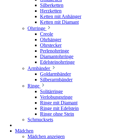
Silberketten
Herzketten
Ketten mit Anhänger
Ketten mit Diamant
Ohrringe
Creole
Ohrhänger
Ohrstecker
Perlenohrringe
Diamantohrringe
Edelsteinohrringe
Armbänder
Goldarmbänder
Silberarmbänder
Ringe
Solitärringe
Verlobungsringe
Ringe mit Diamant
Ringe mit Edelstein
Ringe ohne Stein
Schmucksets
Mädchen
Mädchen anzeigen