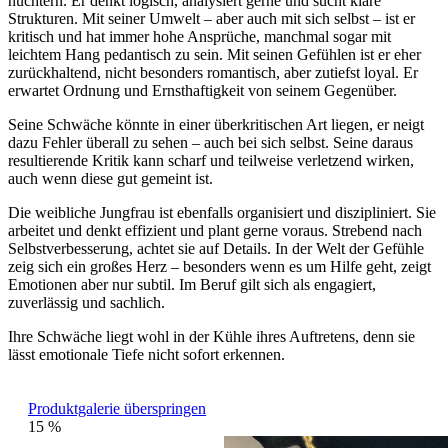
nüchtern. Er denkt logisch, analysiert gerne und sucht klare
Strukturen. Mit seiner Umwelt – aber auch mit sich selbst – ist er
kritisch und hat immer hohe Ansprüche, manchmal sogar mit
leichtem Hang pedantisch zu sein. Mit seinen Gefühlen ist er eher
zurückhaltend, nicht besonders romantisch, aber zutiefst loyal. Er
erwartet Ordnung und Ernsthaftigkeit von seinem Gegenüber.
Seine Schwäche könnte in einer überkritischen Art liegen, er neigt
dazu Fehler überall zu sehen – auch bei sich selbst. Seine daraus
resultierende Kritik kann scharf und teilweise verletzend wirken,
auch wenn diese gut gemeint ist.
Die weibliche Jungfrau ist ebenfalls organisiert und diszipliniert. Sie
arbeitet und denkt effizient und plant gerne voraus. Strebend nach
Selbstverbesserung, achtet sie auf Details. In der Welt der Gefühle
zeig sich ein großes Herz – besonders wenn es um Hilfe geht, zeigt
Emotionen aber nur subtil. Im Beruf gilt sich als engagiert,
zuverlässig und sachlich.
Ihre Schwäche liegt wohl in der Kühle ihres Auftretens, denn sie
lässt emotionale Tiefe nicht sofort erkennen.
Produktgalerie überspringen
15
%