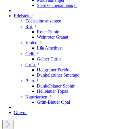
Motivanhänger
Sternzeichenanhänger
Edelsteine
Edelsteine anzeigen
Rot
Roter Rubin
Weinroter Granat
Violett
Lila Amethyst
Gelb
Gelber Citrin
Grün
Hellgrüner Peridot
Dunkelgrüner Smaragd
Blau
Dunkelblauer Saphir
Hellblauer Topas
Naturfarben
Grün-Blauer Opal
Gravur