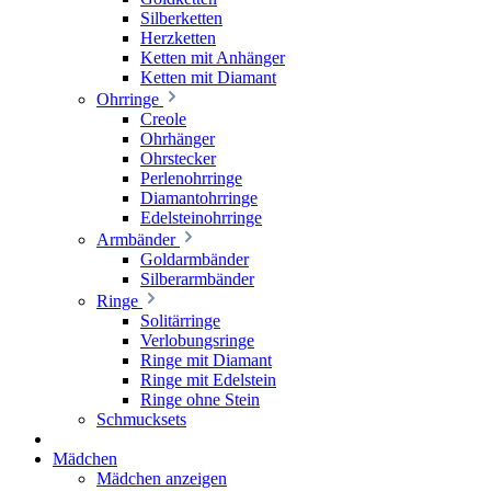
Silberketten
Herzketten
Ketten mit Anhänger
Ketten mit Diamant
Ohrringe
Creole
Ohrhänger
Ohrstecker
Perlenohrringe
Diamantohrringe
Edelsteinohrringe
Armbänder
Goldarmbänder
Silberarmbänder
Ringe
Solitärringe
Verlobungsringe
Ringe mit Diamant
Ringe mit Edelstein
Ringe ohne Stein
Schmucksets
Mädchen
Mädchen anzeigen