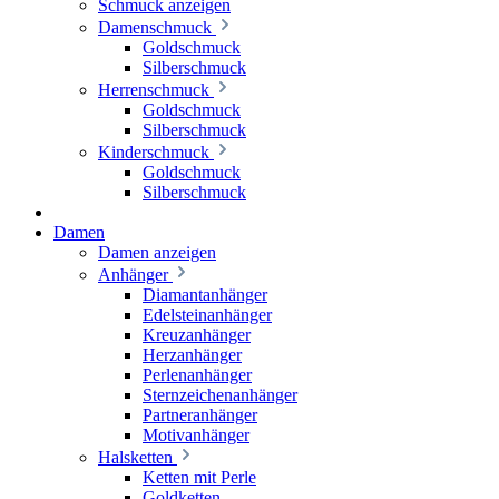
Schmuck anzeigen
Damenschmuck
Goldschmuck
Silberschmuck
Herrenschmuck
Goldschmuck
Silberschmuck
Kinderschmuck
Goldschmuck
Silberschmuck
Damen
Damen anzeigen
Anhänger
Diamantanhänger
Edelsteinanhänger
Kreuzanhänger
Herzanhänger
Perlenanhänger
Sternzeichenanhänger
Partneranhänger
Motivanhänger
Halsketten
Ketten mit Perle
Goldketten