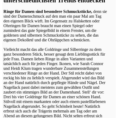
unterschiedlichsten Trends entdecken
Ringe für Damen sind besondere Schmuckstücke,
denn sie
sind der Damenschmuck auf den man ein paar Mal am Tag
den eigenen Blick wirft. Im Gegensatz zu Halsketten oder
Ohrringen für Damen braucht man einen Spiegel oder
zumindest das gute Spiegelbild in einem Fenster, um die
goldenen und silbernen Schmuckstücke zu sehen, die das
eigenen Dekolleté und die Ohrläppchen schmücken.
Vielleicht macht das alle Goldringe und Silberringe zu dem
ganz besonderen Stück, besser gesagt dem Lieblingsstück für
jede Frau. Damen lieben Ringe in allen Varianten und
tatsächlich auch für jeden Finger. Ikonen, wie Sarah Connor
und Heidi Klum tragen wunderbare Zusammenstellungen
verschiedener Ringe an der Hand. Der Stil reicht dabei von
rockig bis hin zu lieblich verspielt. Abgerundet wird das Bild
an der Hand natürlich durch gepflegte Hände und Nägel. Der
Nagellack passt dabei meistens zum gewählten Outfit und
zaubert ein stimmiges Bild an der Damenhand. Stell‘ dir vor:
Drei bis vier Goldringe für Damen an einer schönen Hand.
Stilvoll mit einem markanten oder auch einem pastellfarbenen
Nagellack abgerundet. So geht Schönheit heute! Natürlich
erfreut sich auch die Trägerin mehrmals am Tag oder am
Abend an diesem gelungenen Bild. Nicht selten erfreut sich