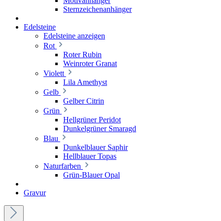
Motivanhänger
Sternzeichenanhänger
Edelsteine
Edelsteine anzeigen
Rot
Roter Rubin
Weinroter Granat
Violett
Lila Amethyst
Gelb
Gelber Citrin
Grün
Hellgrüner Peridot
Dunkelgrüner Smaragd
Blau
Dunkelblauer Saphir
Hellblauer Topas
Naturfarben
Grün-Blauer Opal
Gravur