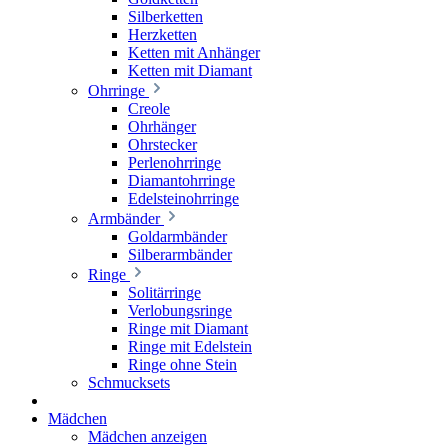
Silberketten
Herzketten
Ketten mit Anhänger
Ketten mit Diamant
Ohrringe
Creole
Ohrhänger
Ohrstecker
Perlenohrringe
Diamantohrringe
Edelsteinohrringe
Armbänder
Goldarmbänder
Silberarmbänder
Ringe
Solitärringe
Verlobungsringe
Ringe mit Diamant
Ringe mit Edelstein
Ringe ohne Stein
Schmucksets
Mädchen
Mädchen anzeigen