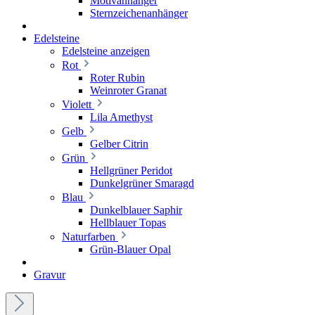
Motivanhänger
Sternzeichenanhänger
Edelsteine
Edelsteine anzeigen
Rot
Roter Rubin
Weinroter Granat
Violett
Lila Amethyst
Gelb
Gelber Citrin
Grün
Hellgrüner Peridot
Dunkelgrüner Smaragd
Blau
Dunkelblauer Saphir
Hellblauer Topas
Naturfarben
Grün-Blauer Opal
Gravur