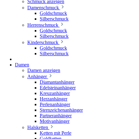
Schmuck anzeigen
Damenschmuck
Goldschmuck
Silberschmuck
Herrenschmuck
Goldschmuck
Silberschmuck
Kinderschmuck
Goldschmuck
Silberschmuck
Damen
Damen anzeigen
Anhänger
Diamantanhänger
Edelsteinanhänger
Kreuzanhänger
Herzanhänger
Perlenanhänger
Sternzeichenanhänger
Partneranhänger
Motivanhänger
Halsketten
Ketten mit Perle
Goldketten