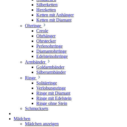
Silberketten
Herzketten
Ketten mit Anhänger
Ketten mit Diamant
Ohrringe
Creole
Ohrhänger
Ohrstecker
Perlenohrringe
Diamantohrringe
Edelsteinohrringe
Armbänder
Goldarmbänder
Silberarmbänder
Ringe
Solitärringe
Verlobungsringe
Ringe mit Diamant
Ringe mit Edelstein
Ringe ohne Stein
Schmucksets
Mädchen
Mädchen anzeigen