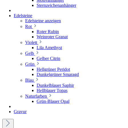
Motivanhänger
Sternzeichenanhänger
Edelsteine
Edelsteine anzeigen
Rot
Roter Rubin
Weinroter Granat
Violett
Lila Amethyst
Gelb
Gelber Citrin
Grün
Hellgrüner Peridot
Dunkelgrüner Smaragd
Blau
Dunkelblauer Saphir
Hellblauer Topas
Naturfarben
Grün-Blauer Opal
Gravur