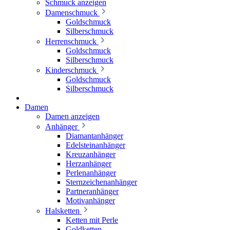
Schmuck anzeigen
Damenschmuck
Goldschmuck
Silberschmuck
Herrenschmuck
Goldschmuck
Silberschmuck
Kinderschmuck
Goldschmuck
Silberschmuck
Damen
Damen anzeigen
Anhänger
Diamantanhänger
Edelsteinanhänger
Kreuzanhänger
Herzanhänger
Perlenanhänger
Sternzeichenanhänger
Partneranhänger
Motivanhänger
Halsketten
Ketten mit Perle
Goldketten