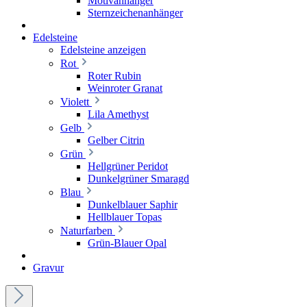
Motivanhänger
Sternzeichenanhänger
Edelsteine
Edelsteine anzeigen
Rot
Roter Rubin
Weinroter Granat
Violett
Lila Amethyst
Gelb
Gelber Citrin
Grün
Hellgrüner Peridot
Dunkelgrüner Smaragd
Blau
Dunkelblauer Saphir
Hellblauer Topas
Naturfarben
Grün-Blauer Opal
Gravur