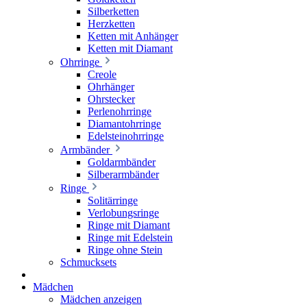
Silberketten
Herzketten
Ketten mit Anhänger
Ketten mit Diamant
Ohrringe
Creole
Ohrhänger
Ohrstecker
Perlenohrringe
Diamantohrringe
Edelsteinohrringe
Armbänder
Goldarmbänder
Silberarmbänder
Ringe
Solitärringe
Verlobungsringe
Ringe mit Diamant
Ringe mit Edelstein
Ringe ohne Stein
Schmucksets
Mädchen
Mädchen anzeigen