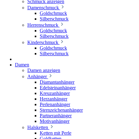
Schmuck anzeigen
Damenschmuck
Goldschmuck
Silberschmuck
Herrenschmuck
Goldschmuck
Silberschmuck
Kinderschmuck
Goldschmuck
Silberschmuck
Damen
Damen anzeigen
Anhänger
Diamantanhänger
Edelsteinanhänger
Kreuzanhänger
Herzanhänger
Perlenanhänger
Sternzeichenanhänger
Partneranhänger
Motivanhänger
Halsketten
Ketten mit Perle
Goldketten