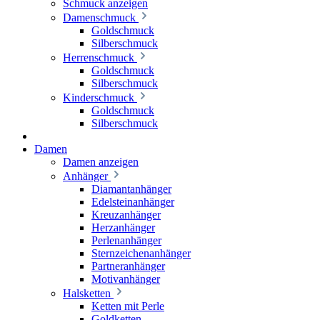
Schmuck anzeigen
Damenschmuck
Goldschmuck
Silberschmuck
Herrenschmuck
Goldschmuck
Silberschmuck
Kinderschmuck
Goldschmuck
Silberschmuck
Damen
Damen anzeigen
Anhänger
Diamantanhänger
Edelsteinanhänger
Kreuzanhänger
Herzanhänger
Perlenanhänger
Sternzeichenanhänger
Partneranhänger
Motivanhänger
Halsketten
Ketten mit Perle
Goldketten