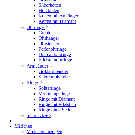
Silberketten
Herzketten
Ketten mit Anhänger
Ketten mit Diamant
Ohrringe
Creole
Ohrhänger
Ohrstecker
Perlenohrringe
Diamantohrringe
Edelsteinohrringe
Armbänder
Goldarmbänder
Silberarmbänder
Ringe
Solitärringe
Verlobungsringe
Ringe mit Diamant
Ringe mit Edelstein
Ringe ohne Stein
Schmucksets
Mädchen
Mädchen anzeigen