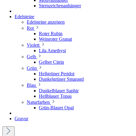
Motivanhänger
Sternzeichenanhänger
Edelsteine
Edelsteine anzeigen
Rot
Roter Rubin
Weinroter Granat
Violett
Lila Amethyst
Gelb
Gelber Citrin
Grün
Hellgrüner Peridot
Dunkelgrüner Smaragd
Blau
Dunkelblauer Saphir
Hellblauer Topas
Naturfarben
Grün-Blauer Opal
Gravur