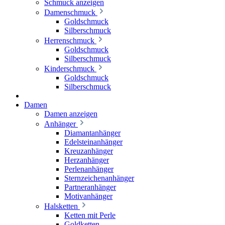
Schmuck anzeigen
Damenschmuck
Goldschmuck
Silberschmuck
Herrenschmuck
Goldschmuck
Silberschmuck
Kinderschmuck
Goldschmuck
Silberschmuck
Damen
Damen anzeigen
Anhänger
Diamantanhänger
Edelsteinanhänger
Kreuzanhänger
Herzanhänger
Perlenanhänger
Sternzeichenanhänger
Partneranhänger
Motivanhänger
Halsketten
Ketten mit Perle
Goldketten