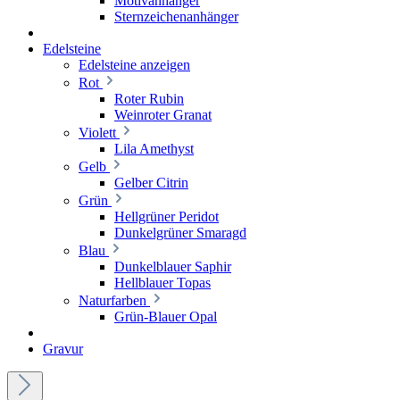
Motivanhänger
Sternzeichenanhänger
Edelsteine
Edelsteine anzeigen
Rot
Roter Rubin
Weinroter Granat
Violett
Lila Amethyst
Gelb
Gelber Citrin
Grün
Hellgrüner Peridot
Dunkelgrüner Smaragd
Blau
Dunkelblauer Saphir
Hellblauer Topas
Naturfarben
Grün-Blauer Opal
Gravur