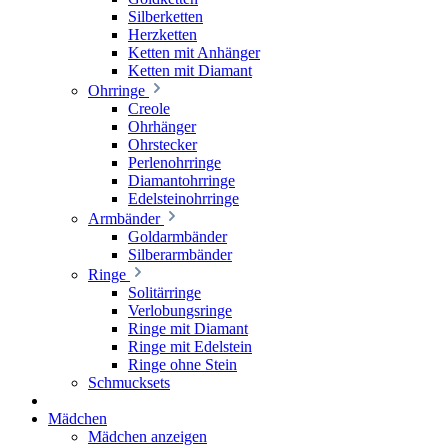
Silberketten
Herzketten
Ketten mit Anhänger
Ketten mit Diamant
Ohrringe
Creole
Ohrhänger
Ohrstecker
Perlenohrringe
Diamantohrringe
Edelsteinohrringe
Armbänder
Goldarmbänder
Silberarmbänder
Ringe
Solitärringe
Verlobungsringe
Ringe mit Diamant
Ringe mit Edelstein
Ringe ohne Stein
Schmucksets
Mädchen
Mädchen anzeigen