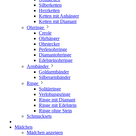
Silberketten
Herzketten
Ketten mit Anhänger
Ketten mit Diamant
Ohrringe
Creole
Ohrhänger
Ohrstecker
Perlenohrringe
Diamantohrringe
Edelsteinohrringe
Armbänder
Goldarmbänder
Silberarmbänder
Ringe
Solitärringe
Verlobungsringe
Ringe mit Diamant
Ringe mit Edelstein
Ringe ohne Stein
Schmucksets
Mädchen
Mädchen anzeigen