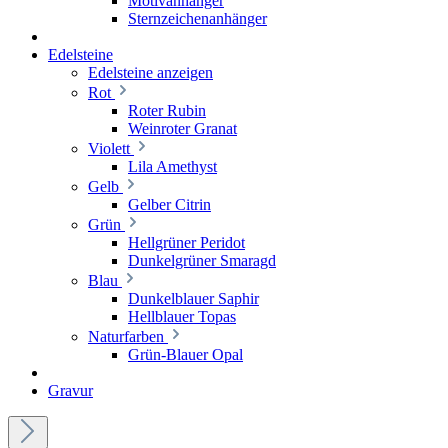
Motivanhänger
Sternzeichenanhänger
Edelsteine
Edelsteine anzeigen
Rot
Roter Rubin
Weinroter Granat
Violett
Lila Amethyst
Gelb
Gelber Citrin
Grün
Hellgrüner Peridot
Dunkelgrüner Smaragd
Blau
Dunkelblauer Saphir
Hellblauer Topas
Naturfarben
Grün-Blauer Opal
Gravur