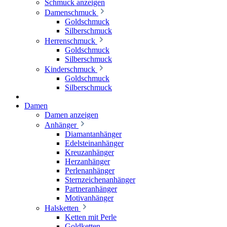
Schmuck anzeigen
Damenschmuck
Goldschmuck
Silberschmuck
Herrenschmuck
Goldschmuck
Silberschmuck
Kinderschmuck
Goldschmuck
Silberschmuck
Damen
Damen anzeigen
Anhänger
Diamantanhänger
Edelsteinanhänger
Kreuzanhänger
Herzanhänger
Perlenanhänger
Sternzeichenanhänger
Partneranhänger
Motivanhänger
Halsketten
Ketten mit Perle
Goldketten