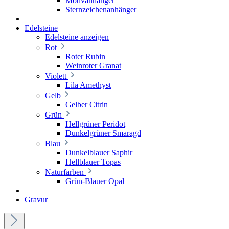
Motivanhänger
Sternzeichenanhänger
Edelsteine
Edelsteine anzeigen
Rot
Roter Rubin
Weinroter Granat
Violett
Lila Amethyst
Gelb
Gelber Citrin
Grün
Hellgrüner Peridot
Dunkelgrüner Smaragd
Blau
Dunkelblauer Saphir
Hellblauer Topas
Naturfarben
Grün-Blauer Opal
Gravur