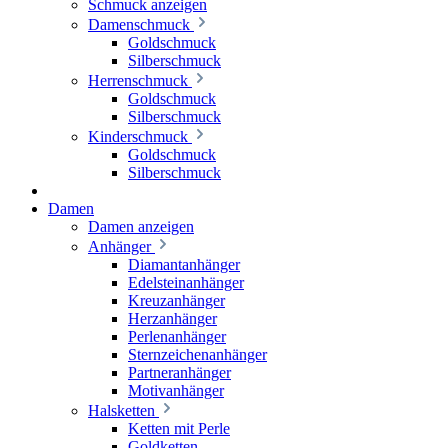
Schmuck anzeigen
Damenschmuck
Goldschmuck
Silberschmuck
Herrenschmuck
Goldschmuck
Silberschmuck
Kinderschmuck
Goldschmuck
Silberschmuck
Damen
Damen anzeigen
Anhänger
Diamantanhänger
Edelsteinanhänger
Kreuzanhänger
Herzanhänger
Perlenanhänger
Sternzeichenanhänger
Partneranhänger
Motivanhänger
Halsketten
Ketten mit Perle
Goldketten