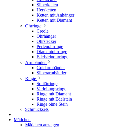
Silberketten
Herzketten
Ketten mit Anhänger
Ketten mit Diamant
Ohrringe
Creole
Ohrhänger
Ohrstecker
Perlenohrringe
Diamantohrringe
Edelsteinohrringe
Armbänder
Goldarmbänder
Silberarmbänder
Ringe
Solitärringe
Verlobungsringe
Ringe mit Diamant
Ringe mit Edelstein
Ringe ohne Stein
Schmucksets
Mädchen
Mädchen anzeigen