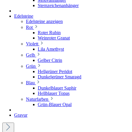
Motivanhänger
Sternzeichenanhänger
Edelsteine
Edelsteine anzeigen
Rot
Roter Rubin
Weinroter Granat
Violett
Lila Amethyst
Gelb
Gelber Citrin
Grün
Hellgrüner Peridot
Dunkelgrüner Smaragd
Blau
Dunkelblauer Saphir
Hellblauer Topas
Naturfarben
Grün-Blauer Opal
Gravur