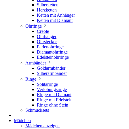
Silberketten
Herzketten
Ketten mit Anhänger
Ketten mit Diamant
Ohrringe
Creole
Ohrhänger
Ohrstecker
Perlenohrringe
Diamantohrringe
Edelsteinohrringe
Armbänder
Goldarmbänder
Silberarmbänder
Ringe
Solitärringe
Verlobungsringe
Ringe mit Diamant
Ringe mit Edelstein
Ringe ohne Stein
Schmucksets
Mädchen
Mädchen anzeigen