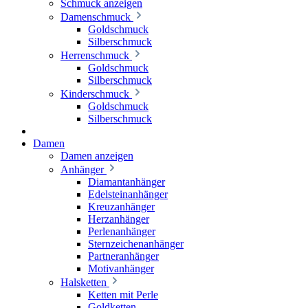
Schmuck anzeigen
Damenschmuck
Goldschmuck
Silberschmuck
Herrenschmuck
Goldschmuck
Silberschmuck
Kinderschmuck
Goldschmuck
Silberschmuck
Damen
Damen anzeigen
Anhänger
Diamantanhänger
Edelsteinanhänger
Kreuzanhänger
Herzanhänger
Perlenanhänger
Sternzeichenanhänger
Partneranhänger
Motivanhänger
Halsketten
Ketten mit Perle
Goldketten