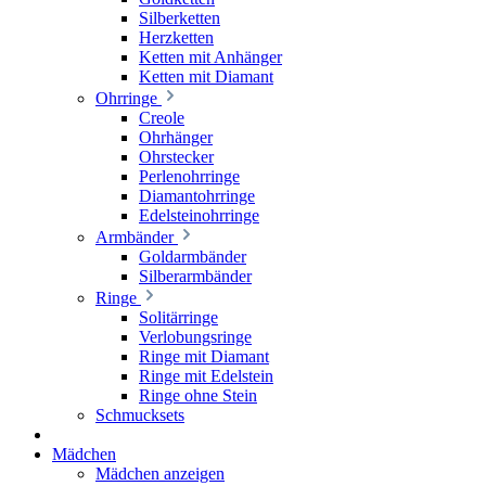
Silberketten
Herzketten
Ketten mit Anhänger
Ketten mit Diamant
Ohrringe
Creole
Ohrhänger
Ohrstecker
Perlenohrringe
Diamantohrringe
Edelsteinohrringe
Armbänder
Goldarmbänder
Silberarmbänder
Ringe
Solitärringe
Verlobungsringe
Ringe mit Diamant
Ringe mit Edelstein
Ringe ohne Stein
Schmucksets
Mädchen
Mädchen anzeigen