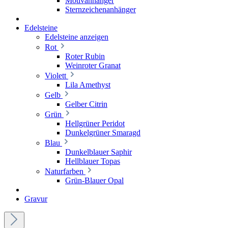
Motivanhänger
Sternzeichenanhänger
Edelsteine
Edelsteine anzeigen
Rot
Roter Rubin
Weinroter Granat
Violett
Lila Amethyst
Gelb
Gelber Citrin
Grün
Hellgrüner Peridot
Dunkelgrüner Smaragd
Blau
Dunkelblauer Saphir
Hellblauer Topas
Naturfarben
Grün-Blauer Opal
Gravur