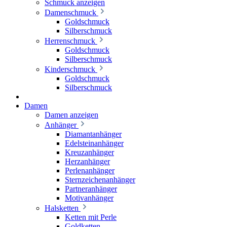
Schmuck anzeigen
Damenschmuck
Goldschmuck
Silberschmuck
Herrenschmuck
Goldschmuck
Silberschmuck
Kinderschmuck
Goldschmuck
Silberschmuck
Damen
Damen anzeigen
Anhänger
Diamantanhänger
Edelsteinanhänger
Kreuzanhänger
Herzanhänger
Perlenanhänger
Sternzeichenanhänger
Partneranhänger
Motivanhänger
Halsketten
Ketten mit Perle
Goldketten