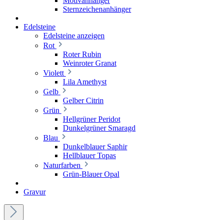
Motivanhänger
Sternzeichenanhänger
Edelsteine
Edelsteine anzeigen
Rot
Roter Rubin
Weinroter Granat
Violett
Lila Amethyst
Gelb
Gelber Citrin
Grün
Hellgrüner Peridot
Dunkelgrüner Smaragd
Blau
Dunkelblauer Saphir
Hellblauer Topas
Naturfarben
Grün-Blauer Opal
Gravur