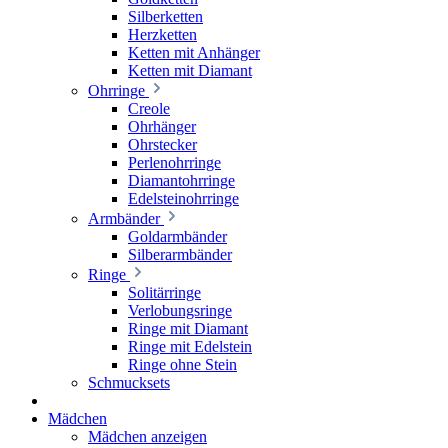
Silberketten
Herzketten
Ketten mit Anhänger
Ketten mit Diamant
Ohrringe
Creole
Ohrhänger
Ohrstecker
Perlenohrringe
Diamantohrringe
Edelsteinohrringe
Armbänder
Goldarmbänder
Silberarmbänder
Ringe
Solitärringe
Verlobungsringe
Ringe mit Diamant
Ringe mit Edelstein
Ringe ohne Stein
Schmucksets
Mädchen
Mädchen anzeigen