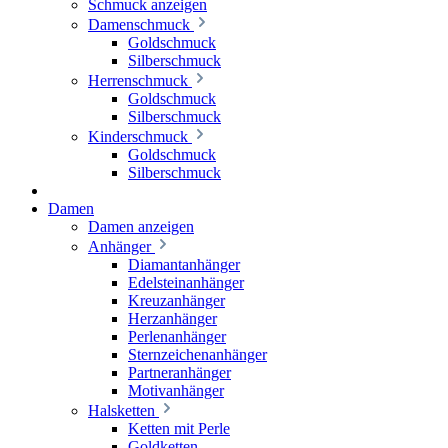
Schmuck anzeigen
Damenschmuck
Goldschmuck
Silberschmuck
Herrenschmuck
Goldschmuck
Silberschmuck
Kinderschmuck
Goldschmuck
Silberschmuck
Damen
Damen anzeigen
Anhänger
Diamantanhänger
Edelsteinanhänger
Kreuzanhänger
Herzanhänger
Perlenanhänger
Sternzeichenanhänger
Partneranhänger
Motivanhänger
Halsketten
Ketten mit Perle
Goldketten