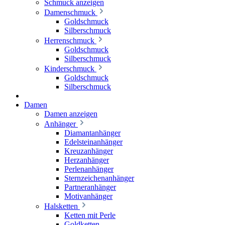
Schmuck anzeigen
Damenschmuck
Goldschmuck
Silberschmuck
Herrenschmuck
Goldschmuck
Silberschmuck
Kinderschmuck
Goldschmuck
Silberschmuck
Damen
Damen anzeigen
Anhänger
Diamantanhänger
Edelsteinanhänger
Kreuzanhänger
Herzanhänger
Perlenanhänger
Sternzeichenanhänger
Partneranhänger
Motivanhänger
Halsketten
Ketten mit Perle
Goldketten