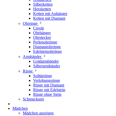
Silberketten
Herzketten
Ketten mit Anhänger
Ketten mit Diamant
Ohrringe
Creole
Ohrhänger
Ohrstecker
Perlenohrringe
Diamantohrringe
Edelsteinohrringe
Armbänder
Goldarmbänder
Silberarmbänder
Ringe
Solitärringe
Verlobungsringe
Ringe mit Diamant
Ringe mit Edelstein
Ringe ohne Stein
Schmucksets
Mädchen
Mädchen anzeigen