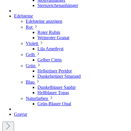
Motivanhänger
Sternzeichenanhänger
Edelsteine
Edelsteine anzeigen
Rot
Roter Rubin
Weinroter Granat
Violett
Lila Amethyst
Gelb
Gelber Citrin
Grün
Hellgrüner Peridot
Dunkelgrüner Smaragd
Blau
Dunkelblauer Saphir
Hellblauer Topas
Naturfarben
Grün-Blauer Opal
Gravur