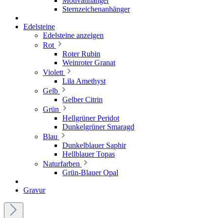
Motivanhänger
Sternzeichenanhänger
Edelsteine
Edelsteine anzeigen
Rot
Roter Rubin
Weinroter Granat
Violett
Lila Amethyst
Gelb
Gelber Citrin
Grün
Hellgrüner Peridot
Dunkelgrüner Smaragd
Blau
Dunkelblauer Saphir
Hellblauer Topas
Naturfarben
Grün-Blauer Opal
Gravur