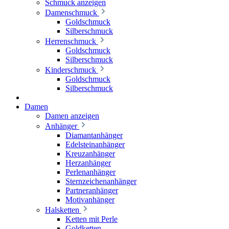
Schmuck anzeigen
Damenschmuck
Goldschmuck
Silberschmuck
Herrenschmuck
Goldschmuck
Silberschmuck
Kinderschmuck
Goldschmuck
Silberschmuck
Damen
Damen anzeigen
Anhänger
Diamantanhänger
Edelsteinanhänger
Kreuzanhänger
Herzanhänger
Perlenanhänger
Sternzeichenanhänger
Partneranhänger
Motivanhänger
Halsketten
Ketten mit Perle
Goldketten