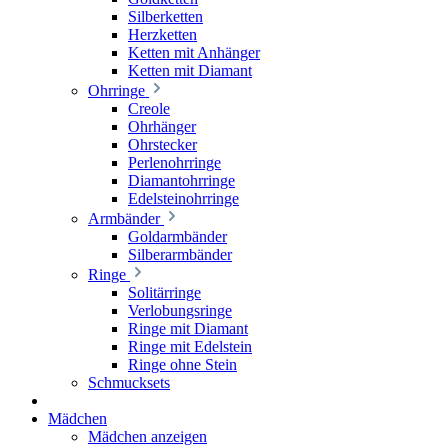
Silberketten
Herzketten
Ketten mit Anhänger
Ketten mit Diamant
Ohrringe
Creole
Ohrhänger
Ohrstecker
Perlenohrringe
Diamantohrringe
Edelsteinohrringe
Armbänder
Goldarmbänder
Silberarmbänder
Ringe
Solitärringe
Verlobungsringe
Ringe mit Diamant
Ringe mit Edelstein
Ringe ohne Stein
Schmucksets
Mädchen
Mädchen anzeigen