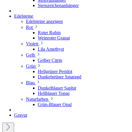
Motivanhänger
Sternzeichenanhänger
Edelsteine
Edelsteine anzeigen
Rot
Roter Rubin
Weinroter Granat
Violett
Lila Amethyst
Gelb
Gelber Citrin
Grün
Hellgrüner Peridot
Dunkelgrüner Smaragd
Blau
Dunkelblauer Saphir
Hellblauer Topas
Naturfarben
Grün-Blauer Opal
Gravur