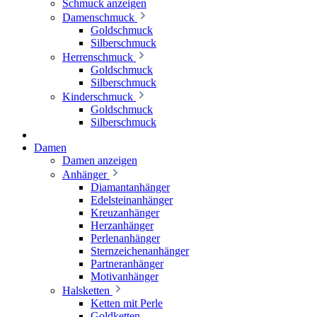
Schmuck anzeigen
Damenschmuck
Goldschmuck
Silberschmuck
Herrenschmuck
Goldschmuck
Silberschmuck
Kinderschmuck
Goldschmuck
Silberschmuck
Damen
Damen anzeigen
Anhänger
Diamantanhänger
Edelsteinanhänger
Kreuzanhänger
Herzanhänger
Perlenanhänger
Sternzeichenanhänger
Partneranhänger
Motivanhänger
Halsketten
Ketten mit Perle
Goldketten