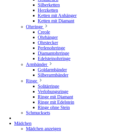
Silberketten
Herzketten
Ketten mit Anhänger
Ketten mit Diamant
Ohrringe
Creole
Ohrhänger
Ohrstecker
Perlenohrringe
Diamantohrringe
Edelsteinohrringe
Armbänder
Goldarmbänder
Silberarmbänder
Ringe
Solitärringe
Verlobungsringe
Ringe mit Diamant
Ringe mit Edelstein
Ringe ohne Stein
Schmucksets
Mädchen
Mädchen anzeigen