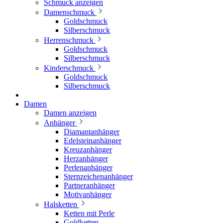
Schmuck anzeigen
Damenschmuck
Goldschmuck
Silberschmuck
Herrenschmuck
Goldschmuck
Silberschmuck
Kinderschmuck
Goldschmuck
Silberschmuck
Damen
Damen anzeigen
Anhänger
Diamantanhänger
Edelsteinanhänger
Kreuzanhänger
Herzanhänger
Perlenanhänger
Sternzeichenanhänger
Partneranhänger
Motivanhänger
Halsketten
Ketten mit Perle
Goldketten