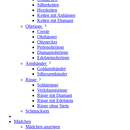
Silberketten
Herzketten
Ketten mit Anhänger
Ketten mit Diamant
Ohrringe
Creole
Ohrhänger
Ohrstecker
Perlenohrringe
Diamantohrringe
Edelsteinohrringe
Armbänder
Goldarmbänder
Silberarmbänder
Ringe
Solitärringe
Verlobungsringe
Ringe mit Diamant
Ringe mit Edelstein
Ringe ohne Stein
Schmucksets
Mädchen
Mädchen anzeigen