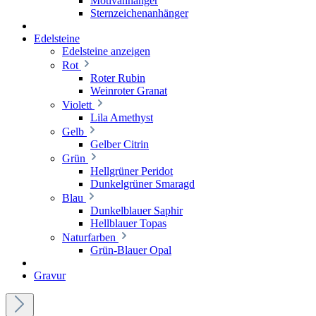
Motivanhänger
Sternzeichenanhänger
Edelsteine
Edelsteine anzeigen
Rot
Roter Rubin
Weinroter Granat
Violett
Lila Amethyst
Gelb
Gelber Citrin
Grün
Hellgrüner Peridot
Dunkelgrüner Smaragd
Blau
Dunkelblauer Saphir
Hellblauer Topas
Naturfarben
Grün-Blauer Opal
Gravur