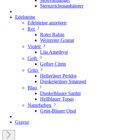
Motivanhänger
Sternzeichenanhänger
Edelsteine
Edelsteine anzeigen
Rot
Roter Rubin
Weinroter Granat
Violett
Lila Amethyst
Gelb
Gelber Citrin
Grün
Hellgrüner Peridot
Dunkelgrüner Smaragd
Blau
Dunkelblauer Saphir
Hellblauer Topas
Naturfarben
Grün-Blauer Opal
Gravur