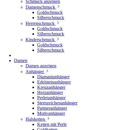
Schmuck anzeigen
Damenschmuck
Goldschmuck
Silberschmuck
Herrenschmuck
Goldschmuck
Silberschmuck
Kinderschmuck
Goldschmuck
Silberschmuck
Damen
Damen anzeigen
Anhänger
Diamantanhänger
Edelsteinanhänger
Kreuzanhänger
Herzanhänger
Perlenanhänger
Sternzeichenanhänger
Partneranhänger
Motivanhänger
Halsketten
Ketten mit Perle
Goldketten