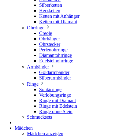
Silberketten
Herzketten
Ketten mit Anhänger
Ketten mit Diamant
Ohrringe
Creole
Ohrhänger
Ohrstecker
Perlenohrringe
Diamantohrringe
Edelsteinohrringe
Armbänder
Goldarmbänder
Silberarmbänder
Ringe
Solitärringe
Verlobungsringe
Ringe mit Diamant
Ringe mit Edelstein
Ringe ohne Stein
Schmucksets
Mädchen
Mädchen anzeigen