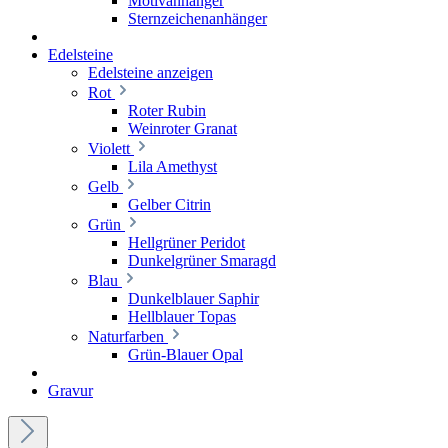
Motivanhänger
Sternzeichenanhänger
Edelsteine
Edelsteine anzeigen
Rot
Roter Rubin
Weinroter Granat
Violett
Lila Amethyst
Gelb
Gelber Citrin
Grün
Hellgrüner Peridot
Dunkelgrüner Smaragd
Blau
Dunkelblauer Saphir
Hellblauer Topas
Naturfarben
Grün-Blauer Opal
Gravur