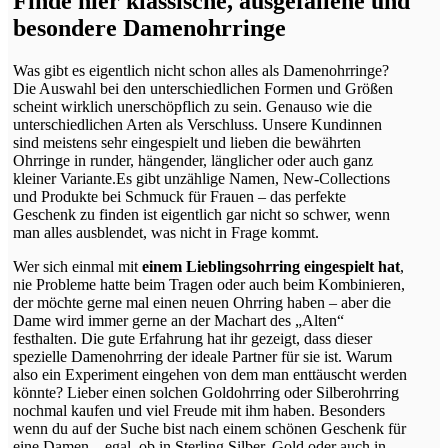
Finde hier klassische, ausgefallene und
besondere Damenohrringe
Was gibt es eigentlich nicht schon alles als Damenohrringe?
Die Auswahl bei den unterschiedlichen Formen und Größen
scheint wirklich unerschöpflich zu sein. Genauso wie die
unterschiedlichen Arten als Verschluss. Unsere Kundinnen
sind meistens sehr eingespielt und lieben die bewährten
Ohrringe in runder, hängender, länglicher oder auch ganz
kleiner Variante.Es gibt unzählige Namen, New-Collections
und Produkte bei Schmuck für Frauen – das perfekte
Geschenk zu finden ist eigentlich gar nicht so schwer, wenn
man alles ausblendet, was nicht in Frage kommt.
Wer sich einmal mit
einem Lieblingsohrring eingespielt hat
,
nie Probleme hatte beim Tragen oder auch beim Kombinieren,
der möchte gerne mal einen neuen Ohrring haben – aber die
Dame wird immer gerne an der Machart des „Alten“
festhalten. Die gute Erfahrung hat ihr gezeigt, dass dieser
spezielle Damenohrring der ideale Partner für sie ist. Warum
also ein Experiment eingehen von dem man enttäuscht werden
könnte? Lieber einen solchen Goldohrring oder Silberohrring
nochmal kaufen und viel Freude mit ihm haben. Besonders
wenn du auf der Suche bist nach einem schönen Geschenk für
eine Damen – egal, ob in Sterling Silber, Gold oder auch in