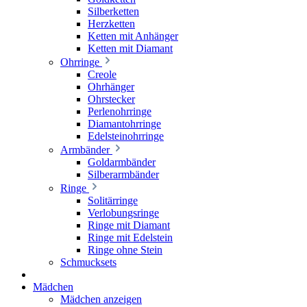
Silberketten
Herzketten
Ketten mit Anhänger
Ketten mit Diamant
Ohrringe
Creole
Ohrhänger
Ohrstecker
Perlenohrringe
Diamantohrringe
Edelsteinohrringe
Armbänder
Goldarmbänder
Silberarmbänder
Ringe
Solitärringe
Verlobungsringe
Ringe mit Diamant
Ringe mit Edelstein
Ringe ohne Stein
Schmucksets
Mädchen
Mädchen anzeigen